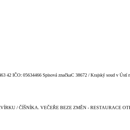
 463 42 IČO: 05634466 Spisová značkaC 38672 / Krajský soud v Ústí
ÍRKU / ČÍŠNÍKA. VEČEŘE BEZE ZMĚN - RESTAURACE OTE